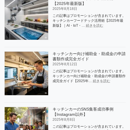
を
【2025年最新版】
ン
避
カ
2025年8月18日
け
ー
この記事はプロモーションが含まれています。
る
開
キッチンカーフードテック活用術【2025年最
7
業
:
新版】｜AI・IoT・…
続きを読む
つ
運
キ
の
営
ッ
チ
完
チ
ェ
全
ン
ッ
マ
カ
ク
ニ
キッチンカー向け補助金・助成金の申請
ー
ポ
ュ
書類作成完全ガイド
フ
イ
ア
ー
2025年8月12日
ン
ル
ド
ト
この記事はプロモーションが含まれています。
【2025
テ
キッチンカー向け補助金・助成金の申請書類作
年
ッ
:
成完全ガイド【2025年…
続きを読む
最
ク
キ
新
活
ッ
版】
用
チ
術
ン
【2025
カ
年
キッチンカーのSNS集客成功事例
ー
最
【Instagram以外】
向
新
け
2025年8月8日
版】
補
この記事はプロモーションが含まれています。
助