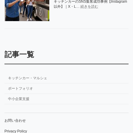
キッチンカーのSNS集客成功事例【Instagram
金・
:
以外】｜X・L…
続きを読む
助
キ
成
ッ
金
チ
の
ン
申
カ
請
ー
書
の
類
SNS
作
集
記事一覧
成
客
完
成
全
功
ガ
事
イ
例
キッチンカー・マルシェ
ド
【Instagram
以
ポートフォリオ
外】
中小企業支援
お問い合わせ
Privacy Policy