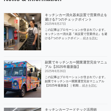
キッチンカー消火器未設置で営業停止を
避ける7つのチェックポイント
2025年8月27日
この記事はプロモーションが含まれています。
キッチンカー消火器『未設置で営業停止』を避
:
ける7つのチェックポイン…
続きを読む
キ
ッ
チ
ン
カ
副業でキッチンカー開業運営完全マニュ
ー
アル【2025年最新版】
消
火
2025年8月26日
器
この記事はプロモーションが含まれています。
未
副業でキッチンカー開業運営完全マニュアル
設
:
【2025年最新版】｜初期…
続きを読む
置
副
で
業
営
で
業
キ
停
ッ
止
キッチンカーフードテック活用術
チ